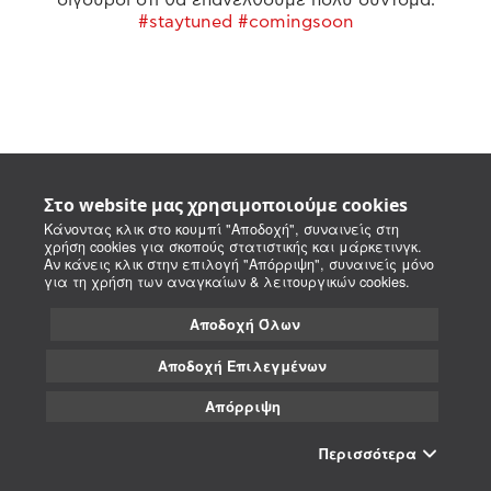
#staytuned #comingsoon
Στο website μας χρησιμοποιούμε cookies
Κάνοντας κλικ στο κουμπί "Αποδοχή", συναινείς στη
χρήση cookies για σκοπούς στατιστικής και μάρκετινγκ.
Αν κάνεις κλικ στην επιλογή "Απόρριψη", συναινείς μόνο
για τη χρήση των αναγκαίων & λειτουργικών cookies.
Αποδοχή Όλων
Αποδοχή Επιλεγμένων
Απόρριψη
Περισσότερα