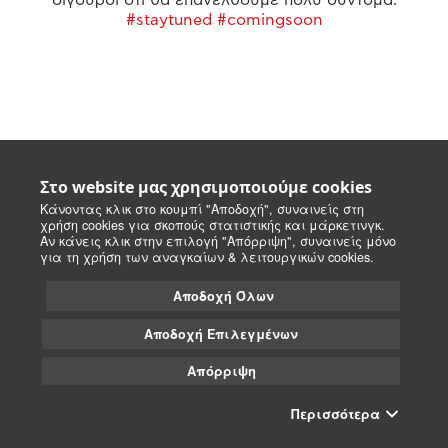
#staytuned #comingsoon
Στο website μας χρησιμοποιούμε cookies
Κάνοντας κλικ στο κουμπί "Αποδοχή", συναινείς στη
χρήση cookies για σκοπούς στατιστικής και μάρκετινγκ.
Αν κάνεις κλικ στην επιλογή "Απόρριψη", συναινείς μόνο
για τη χρήση των αναγκαίων & λειτουργικών cookies.
Αποδοχή Όλων
Αποδοχή Επιλεγμένων
Απόρριψη
Περισσότερα