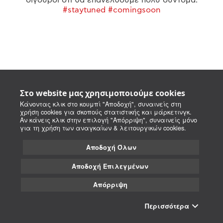
#staytuned #comingsoon
Στο website μας χρησιμοποιούμε cookies
Κάνοντας κλικ στο κουμπί "Αποδοχή", συναινείς στη
χρήση cookies για σκοπούς στατιστικής και μάρκετινγκ.
Αν κάνεις κλικ στην επιλογή "Απόρριψη", συναινείς μόνο
για τη χρήση των αναγκαίων & λειτουργικών cookies.
Αποδοχή Όλων
Αποδοχή Επιλεγμένων
Απόρριψη
Περισσότερα