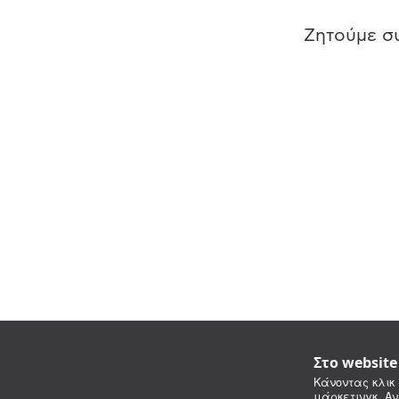
Ζητούμε συ
Στο websit
Κάνοντας κλικ 
μάρκετινγκ. Αν