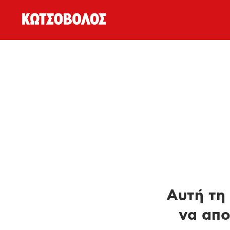
Αυτή τη 
να απο