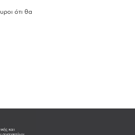
υροι ότι θα
ικής και
ων αναγκαίων