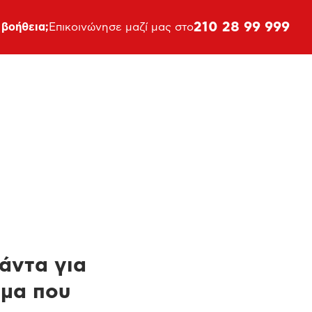
210 28 99 999
 βοήθεια;
Επικοινώνησε μαζί μας στο
πάντα για
ημα που