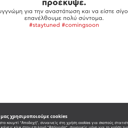
προέκυψε.
γγνώμη για την αναστάτωση και να είστε σίγο
επανέλθουμε πολύ σύντομα.
#staytuned #comingsoon
e μας χρησιμοποιούμε cookies
στο κουμπί "Αποδοχή", συναινείς στη χρήση cookies για σκοπούς στατιστ
 κάνεις κλικ στην επιλογή "Απόρριψη", συναινείς μόνο για τη χρήση τ