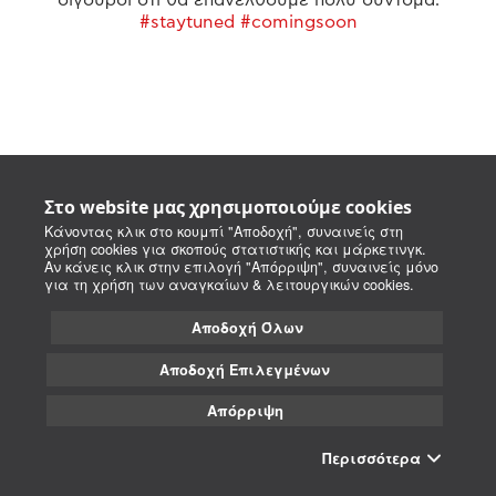
#staytuned #comingsoon
Στο website μας χρησιμοποιούμε cookies
Κάνοντας κλικ στο κουμπί "Αποδοχή", συναινείς στη
χρήση cookies για σκοπούς στατιστικής και μάρκετινγκ.
Αν κάνεις κλικ στην επιλογή "Απόρριψη", συναινείς μόνο
για τη χρήση των αναγκαίων & λειτουργικών cookies.
Αποδοχή Όλων
Αποδοχή Επιλεγμένων
Απόρριψη
Περισσότερα