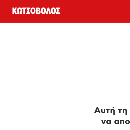
Αυτή τη 
να απο