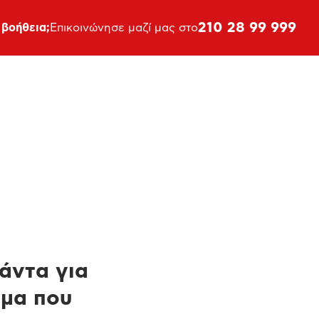
210 28 99 999
 βοήθεια;
Επικοινώνησε μαζί μας στο
πάντα για
ημα που