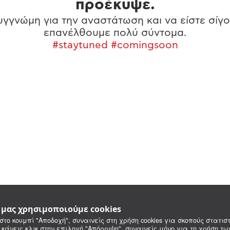
προέκυψε.
γγνώμη για την αναστάτωση και να είστε σίγο
επανέλθουμε πολύ σύντομα.
#staytuned #comingsoon
e μας χρησιμοποιούμε cookies
στο κουμπί "Αποδοχή", συναινείς στη χρήση cookies για σκοπούς στατιστ
 κάνεις κλικ στην επιλογή "Απόρριψη", συναινείς μόνο για τη χρήση τ