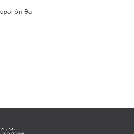
υροι ότι θα
ικής και
ων αναγκαίων