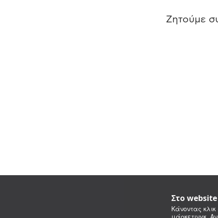
Ζητούμε συ
Στο websit
Κάνοντας κλικ 
μάρκετινγκ. Αν