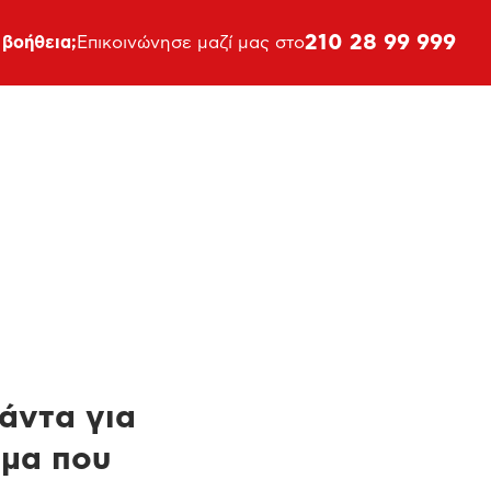
210 28 99 999
 βοήθεια;
Επικοινώνησε μαζί μας στο
πάντα για
ημα που