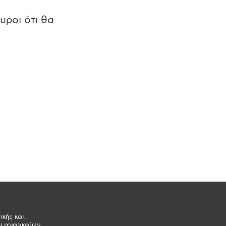
υροι ότι θα
ικής και
ων αναγκαίων