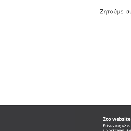
Ζητούμε συ
Στο websit
Κάνοντας κλικ 
μάρκετινγκ. Αν