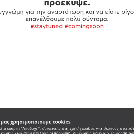
προέκυψε.
γγνώμη για την αναστάτωση και να είστε σίγο
επανέλθουμε πολύ σύντομα.
#staytuned #comingsoon
e μας χρησιμοποιούμε cookies
στο κουμπί "Αποδοχή", συναινείς στη χρήση cookies για σκοπούς στατιστ
 κάνεις κλικ στην επιλογή "Απόρριψη", συναινείς μόνο για τη χρήση τ