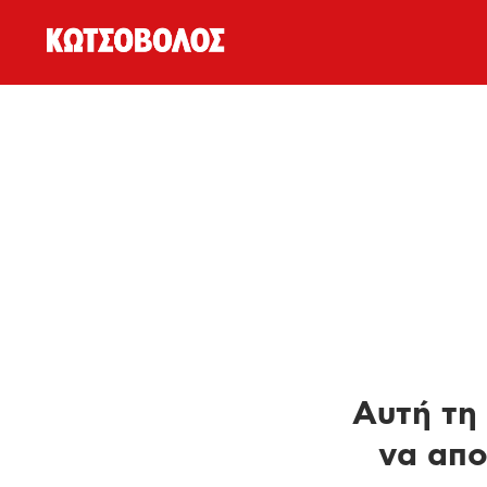
Αυτή τη 
να απο