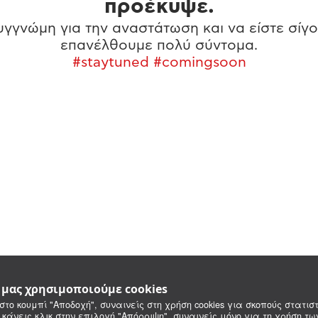
προέκυψε.
γγνώμη για την αναστάτωση και να είστε σίγο
επανέλθουμε πολύ σύντομα.
#staytuned #comingsoon
e μας χρησιμοποιούμε cookies
στο κουμπί "Αποδοχή", συναινείς στη χρήση cookies για σκοπούς στατιστ
 κάνεις κλικ στην επιλογή "Απόρριψη", συναινείς μόνο για τη χρήση τ