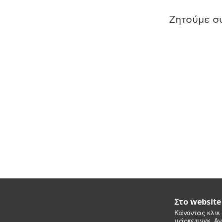
Ζητούμε συ
Στο websit
Κάνοντας κλικ 
μάρκετινγκ. Αν