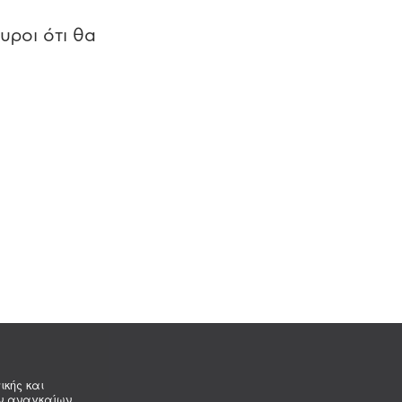
υροι ότι θα
ικής και
ων αναγκαίων