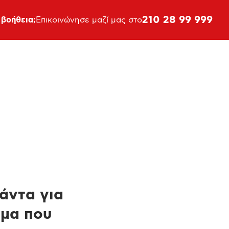
210 28 99 999
 βοήθεια;
Επικοινώνησε μαζί μας στο
πάντα για
ημα που