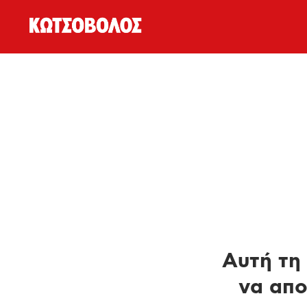
Αυτή τη 
να απο