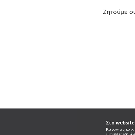
Ζητούμε συ
Στο websit
Κάνοντας κλικ 
μάρκετινγκ. Αν