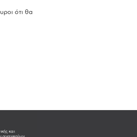
υροι ότι θα
ικής και
ων αναγκαίων