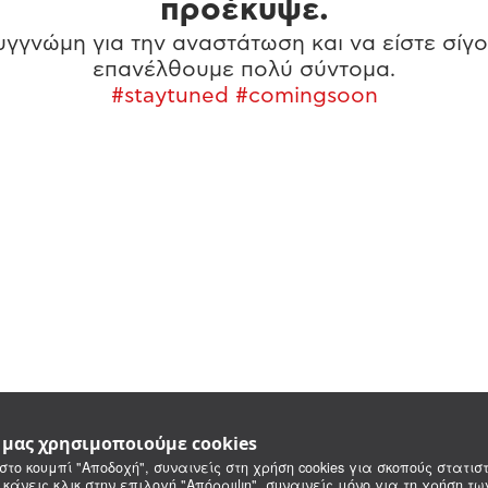
προέκυψε.
γγνώμη για την αναστάτωση και να είστε σίγο
επανέλθουμε πολύ σύντομα.
#staytuned #comingsoon
e μας χρησιμοποιούμε cookies
στο κουμπί "Αποδοχή", συναινείς στη χρήση cookies για σκοπούς στατιστ
 κάνεις κλικ στην επιλογή "Απόρριψη", συναινείς μόνο για τη χρήση τ