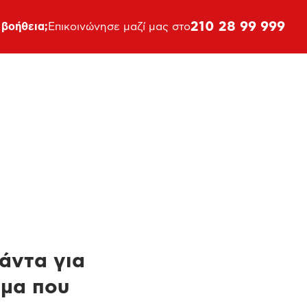
210 28 99 999
 βοήθεια;
Επικοινώνησε μαζί μας στο
πάντα για
ημα που