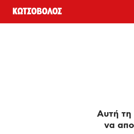
Αυτή τη 
να απο