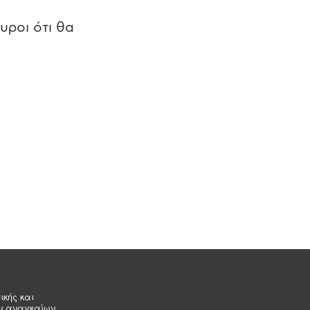
υροι ότι θα
ικής και
ων αναγκαίων