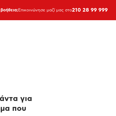
210 28 99 999
 βοήθεια;
Επικοινώνησε μαζί μας στο
πάντα για
ημα που