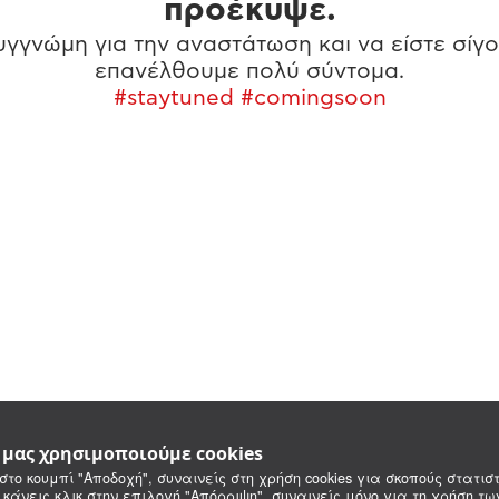
προέκυψε.
γγνώμη για την αναστάτωση και να είστε σίγο
επανέλθουμε πολύ σύντομα.
#staytuned #comingsoon
e μας χρησιμοποιούμε cookies
στο κουμπί "Αποδοχή", συναινείς στη χρήση cookies για σκοπούς στατιστ
 κάνεις κλικ στην επιλογή "Απόρριψη", συναινείς μόνο για τη χρήση τ