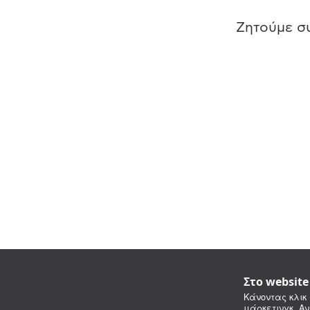
Ζητούμε συ
Στο websit
Κάνοντας κλικ 
μάρκετινγκ. Αν