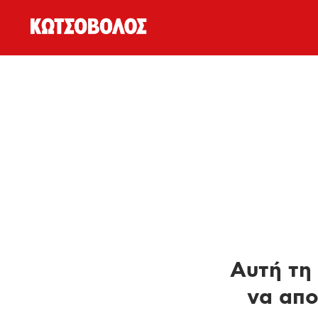
Αυτή τη 
να απο