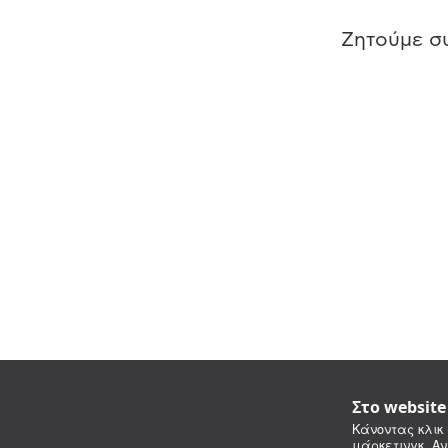
Ζητούμε συ
Στο websit
Κάνοντας κλικ 
μάρκετινγκ. Αν