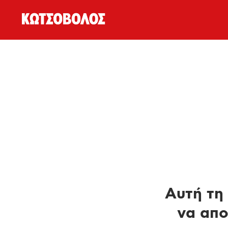
Αυτή τη 
να απο