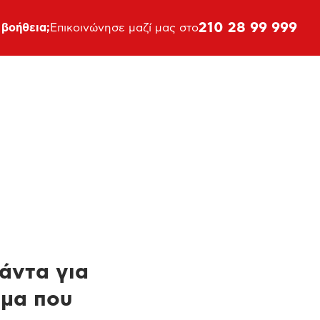
210 28 99 999
 βοήθεια;
Επικοινώνησε μαζί μας στο
πάντα για
ημα που