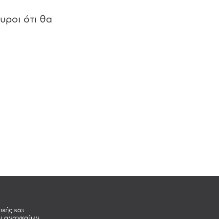
υροι ότι θα
ικής και
ων αναγκαίων