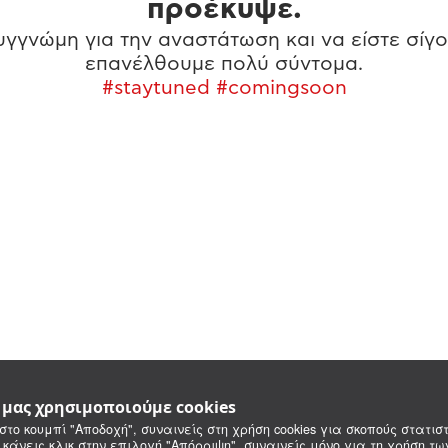
προέκυψε.
γγνώμη για την αναστάτωση και να είστε σίγο
επανέλθουμε πολύ σύντομα.
#staytuned #comingsoon
e μας χρησιμοποιούμε cookies
στο κουμπί "Αποδοχή", συναινείς στη χρήση cookies για σκοπούς στατιστ
 κάνεις κλικ στην επιλογή "Απόρριψη", συναινείς μόνο για τη χρήση τ