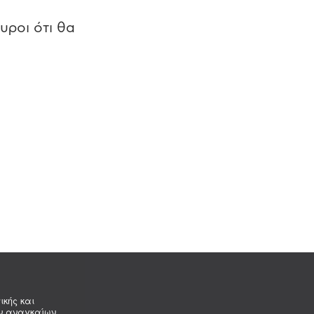
υροι ότι θα
ικής και
ων αναγκαίων