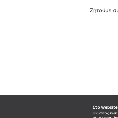
Ζητούμε συ
Στο websit
Κάνοντας κλικ 
μάρκετινγκ. Αν