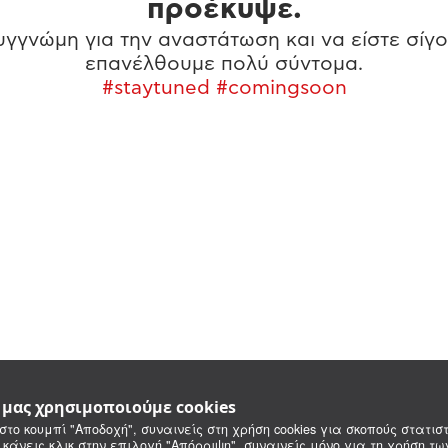
προέκυψε.
γγνώμη για την αναστάτωση και να είστε σίγο
επανέλθουμε πολύ σύντομα.
#staytuned #comingsoon
e μας χρησιμοποιούμε cookies
στο κουμπί "Αποδοχή", συναινείς στη χρήση cookies για σκοπούς στατιστ
 κάνεις κλικ στην επιλογή "Απόρριψη", συναινείς μόνο για τη χρήση τ