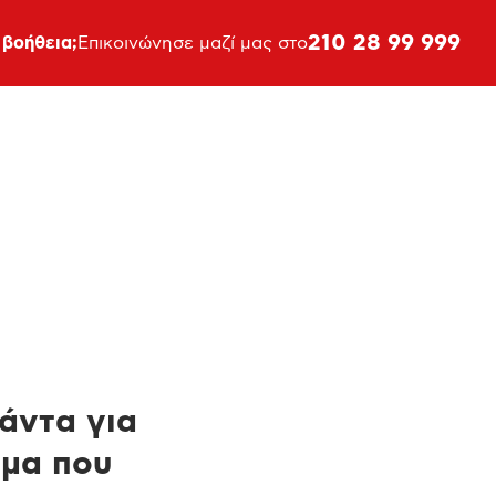
210 28 99 999
 βοήθεια;
Επικοινώνησε μαζί μας στο
πάντα για
ημα που