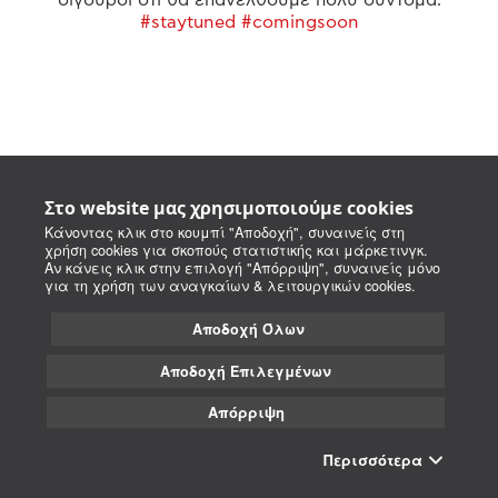
#staytuned #comingsoon
Στο website μας χρησιμοποιούμε cookies
Κάνοντας κλικ στο κουμπί "Αποδοχή", συναινείς στη
χρήση cookies για σκοπούς στατιστικής και μάρκετινγκ.
Αν κάνεις κλικ στην επιλογή "Απόρριψη", συναινείς μόνο
για τη χρήση των αναγκαίων & λειτουργικών cookies.
Αποδοχή Όλων
Αποδοχή Επιλεγμένων
Απόρριψη
Περισσότερα