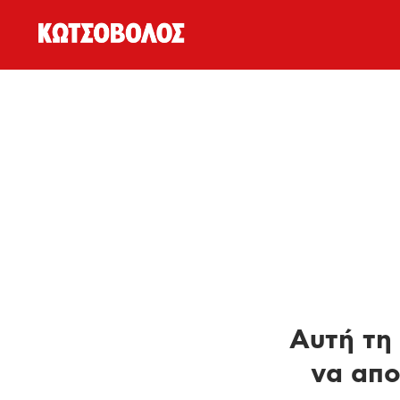
Αυτή τη 
να απο