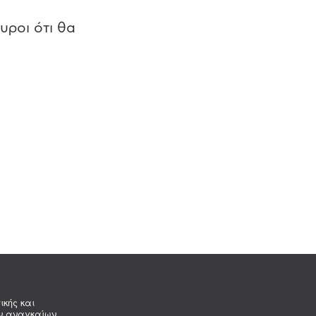
υροι ότι θα
ικής και
ων αναγκαίων