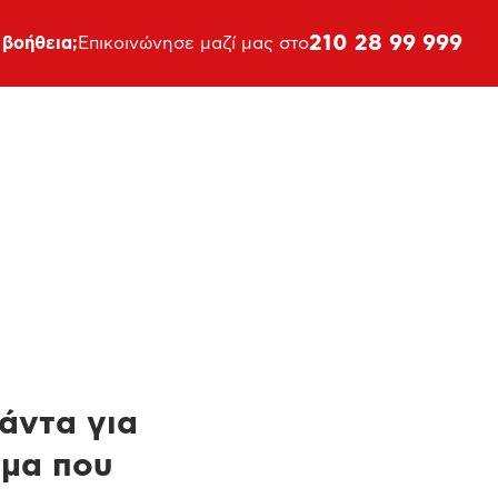
210 28 99 999
 βοήθεια;
Επικοινώνησε μαζί μας στο
πάντα για
ημα που