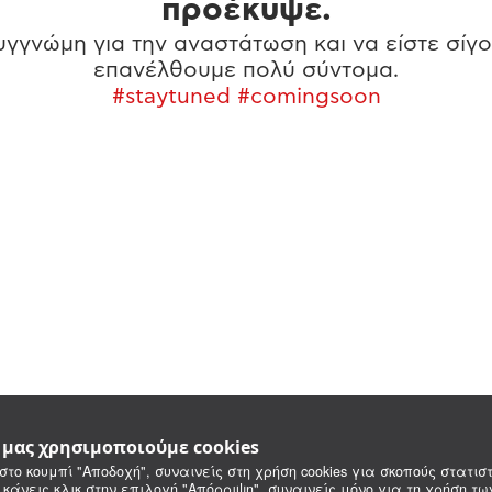
προέκυψε.
γγνώμη για την αναστάτωση και να είστε σίγο
επανέλθουμε πολύ σύντομα.
#staytuned #comingsoon
e μας χρησιμοποιούμε cookies
στο κουμπί "Αποδοχή", συναινείς στη χρήση cookies για σκοπούς στατιστ
 κάνεις κλικ στην επιλογή "Απόρριψη", συναινείς μόνο για τη χρήση τ