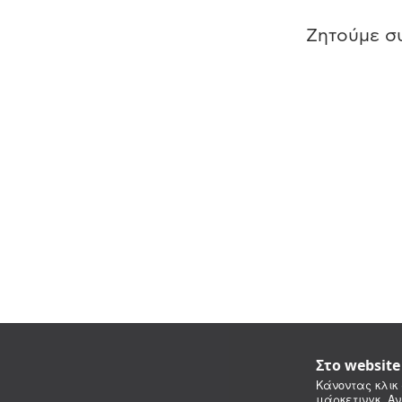
Ζητούμε συ
Στο websit
Κάνοντας κλικ 
μάρκετινγκ. Αν