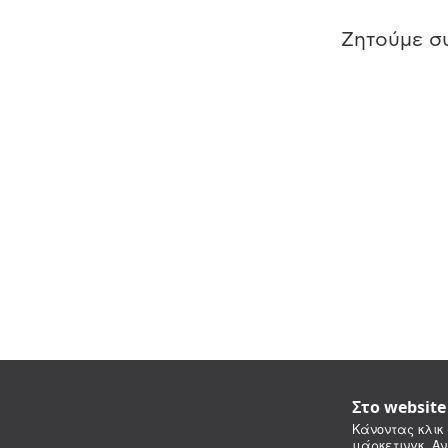
Ζητούμε συ
Στο websit
Κάνοντας κλικ 
μάρκετινγκ. Αν