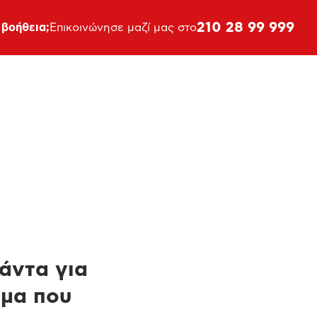
210 28 99 999
 βοήθεια;
Επικοινώνησε μαζί μας στο
πάντα για
ημα που