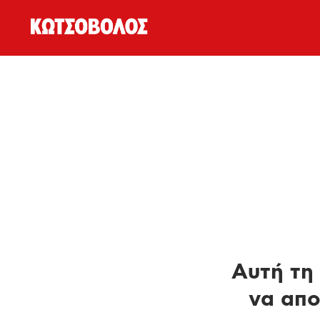
Αυτή τη 
να απο