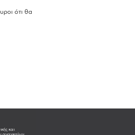
υροι ότι θα
ικής και
ων αναγκαίων