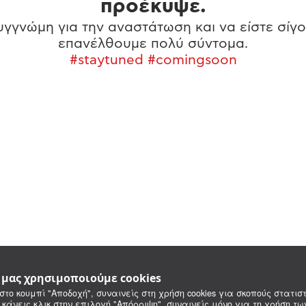
προέκυψε.
γγνώμη για την αναστάτωση και να είστε σίγο
επανέλθουμε πολύ σύντομα.
#staytuned #comingsoon
e μας χρησιμοποιούμε cookies
στο κουμπί "Αποδοχή", συναινείς στη χρήση cookies για σκοπούς στατιστ
 κάνεις κλικ στην επιλογή "Απόρριψη", συναινείς μόνο για τη χρήση τ