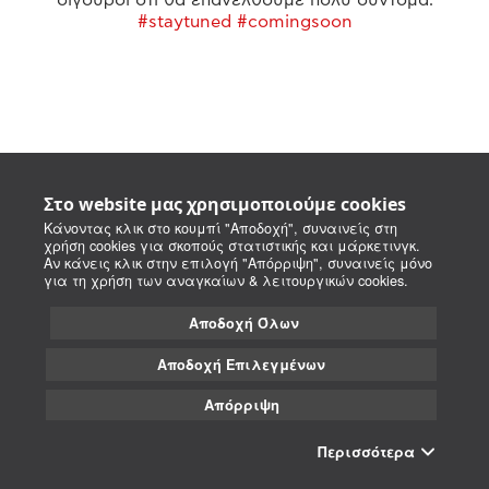
#staytuned #comingsoon
Στο website μας χρησιμοποιούμε cookies
Κάνοντας κλικ στο κουμπί "Αποδοχή", συναινείς στη
χρήση cookies για σκοπούς στατιστικής και μάρκετινγκ.
Αν κάνεις κλικ στην επιλογή "Απόρριψη", συναινείς μόνο
για τη χρήση των αναγκαίων & λειτουργικών cookies.
Αποδοχή Όλων
Αποδοχή Επιλεγμένων
Απόρριψη
Περισσότερα