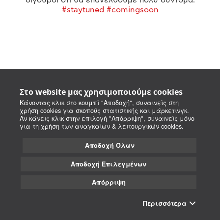
#staytuned #comingsoon
Στο website μας χρησιμοποιούμε cookies
Κάνοντας κλικ στο κουμπί "Αποδοχή", συναινείς στη
χρήση cookies για σκοπούς στατιστικής και μάρκετινγκ.
Αν κάνεις κλικ στην επιλογή "Απόρριψη", συναινείς μόνο
για τη χρήση των αναγκαίων & λειτουργικών cookies.
Αποδοχή Όλων
Αποδοχή Επιλεγμένων
Απόρριψη
Περισσότερα