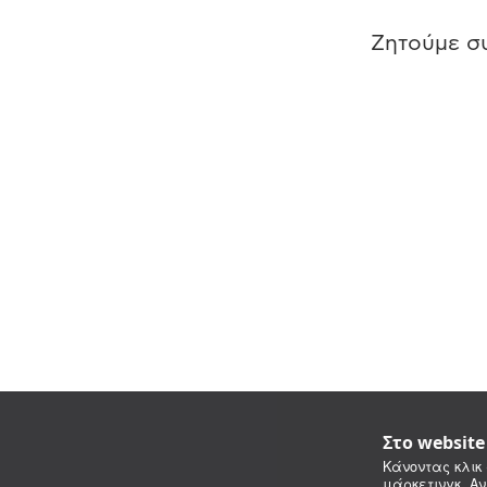
Ζητούμε συ
Στο websit
Κάνοντας κλικ 
μάρκετινγκ. Αν