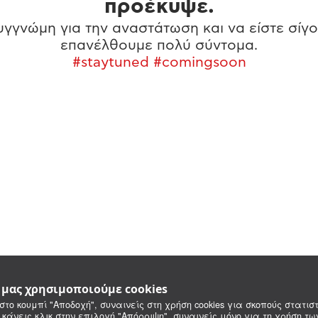
προέκυψε.
γγνώμη για την αναστάτωση και να είστε σίγο
επανέλθουμε πολύ σύντομα.
#staytuned #comingsoon
e μας χρησιμοποιούμε cookies
στο κουμπί "Αποδοχή", συναινείς στη χρήση cookies για σκοπούς στατιστ
 κάνεις κλικ στην επιλογή "Απόρριψη", συναινείς μόνο για τη χρήση τ