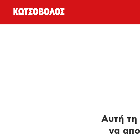
Αυτή τη 
να απο