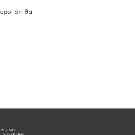
υροι ότι θα
ικής και
ων αναγκαίων