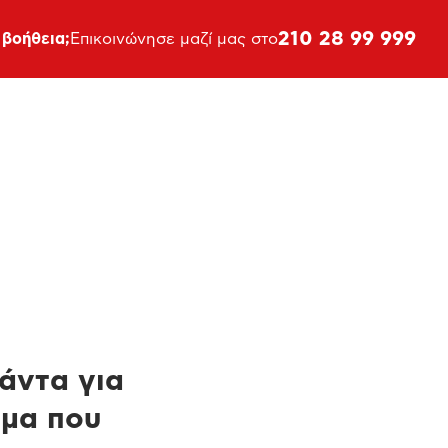
210 28 99 999
 βοήθεια;
Επικοινώνησε μαζί μας στο
πάντα για
ημα που