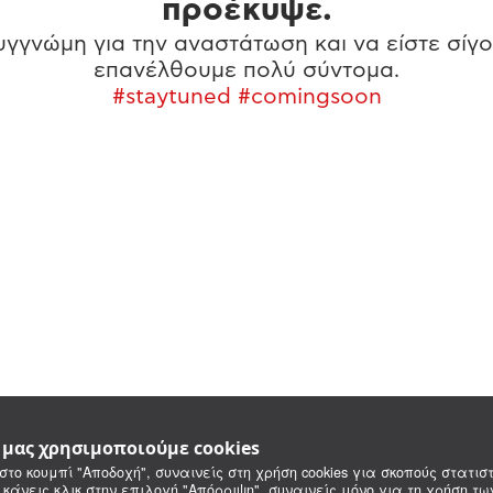
προέκυψε.
γγνώμη για την αναστάτωση και να είστε σίγο
επανέλθουμε πολύ σύντομα.
#staytuned #comingsoon
e μας χρησιμοποιούμε cookies
στο κουμπί "Αποδοχή", συναινείς στη χρήση cookies για σκοπούς στατιστ
 κάνεις κλικ στην επιλογή "Απόρριψη", συναινείς μόνο για τη χρήση τ