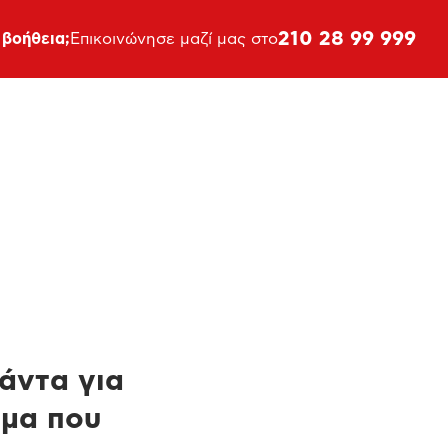
210 28 99 999
 βοήθεια;
Επικοινώνησε μαζί μας στο
πάντα για
ημα που