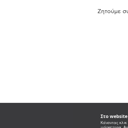
Ζητούμε συ
Στο websit
Κάνοντας κλικ 
μάρκετινγκ. Αν