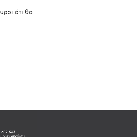
υροι ότι θα
ικής και
ων αναγκαίων