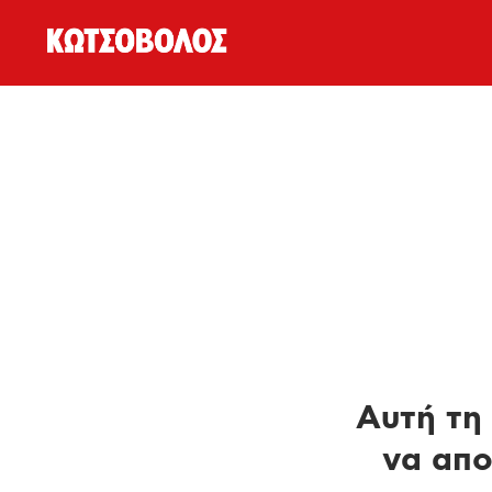
Αυτή τη 
να απο