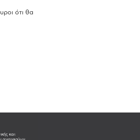
υροι ότι θα
ικής και
ων αναγκαίων