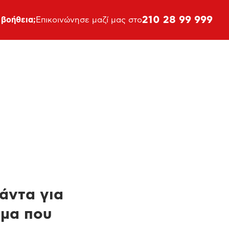
210 28 99 999
 βοήθεια;
Επικοινώνησε μαζί μας στο
πάντα για
ημα που