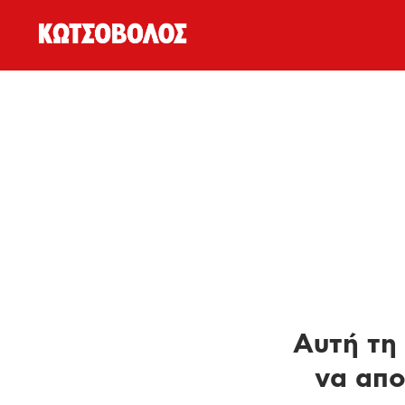
Αυτή τη 
να απο