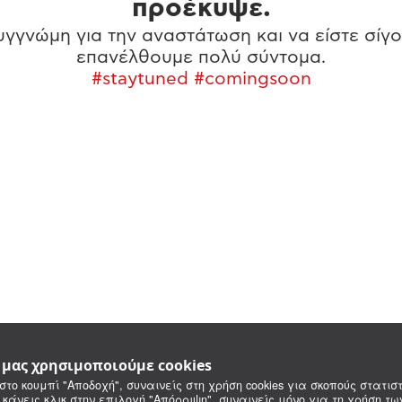
προέκυψε.
γγνώμη για την αναστάτωση και να είστε σίγο
επανέλθουμε πολύ σύντομα.
#staytuned #comingsoon
e μας χρησιμοποιούμε cookies
στο κουμπί "Αποδοχή", συναινείς στη χρήση cookies για σκοπούς στατιστ
 κάνεις κλικ στην επιλογή "Απόρριψη", συναινείς μόνο για τη χρήση τ