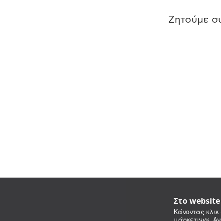
Ζητούμε συ
Στο websit
Κάνοντας κλικ 
μάρκετινγκ. Αν