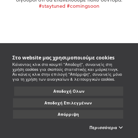
#staytuned #comingsoon
Στο website μας χρησιμοποιούμε cookies
Κάνοντας κλικ στο κουμπί "Αποδοχή", συναινείς στη
χρήση cookies για σκοπούς στατιστικής και μάρκετινγκ.
Αν κάνεις κλικ στην επιλογή "Απόρριψη", συναινείς μόνο
για τη χρήση των αναγκαίων & λειτουργικών cookies.
Αποδοχή Όλων
Αποδοχή Επιλεγμένων
Απόρριψη
Περισσότερα