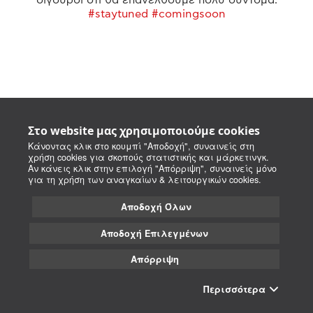
#staytuned #comingsoon
Στο website μας χρησιμοποιούμε cookies
Κάνοντας κλικ στο κουμπί "Αποδοχή", συναινείς στη
χρήση cookies για σκοπούς στατιστικής και μάρκετινγκ.
Αν κάνεις κλικ στην επιλογή "Απόρριψη", συναινείς μόνο
για τη χρήση των αναγκαίων & λειτουργικών cookies.
Αποδοχή Όλων
Αποδοχή Επιλεγμένων
Απόρριψη
Περισσότερα