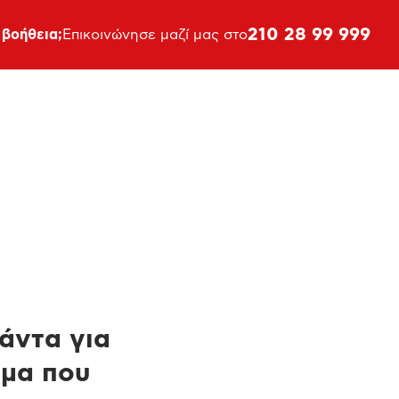
210 28 99 999
 βοήθεια;
Επικοινώνησε μαζί μας στο
πάντα για
ημα που