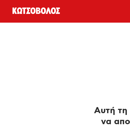
Αυτή τη 
να απο