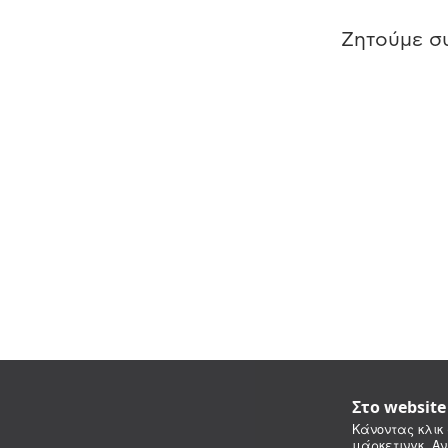
Ζητούμε συ
Στο websit
Κάνοντας κλικ 
μάρκετινγκ. Αν