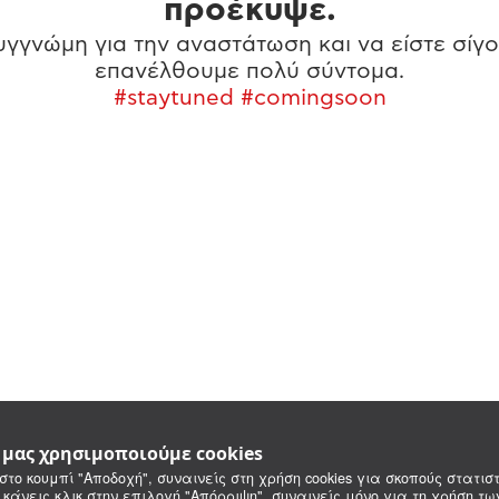
προέκυψε.
γγνώμη για την αναστάτωση και να είστε σίγο
επανέλθουμε πολύ σύντομα.
#staytuned #comingsoon
e μας χρησιμοποιούμε cookies
στο κουμπί "Αποδοχή", συναινείς στη χρήση cookies για σκοπούς στατιστ
 κάνεις κλικ στην επιλογή "Απόρριψη", συναινείς μόνο για τη χρήση τ