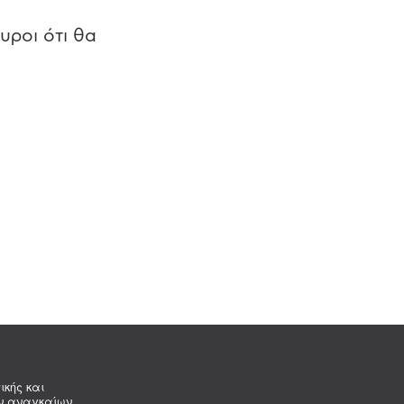
υροι ότι θα
ικής και
ων αναγκαίων