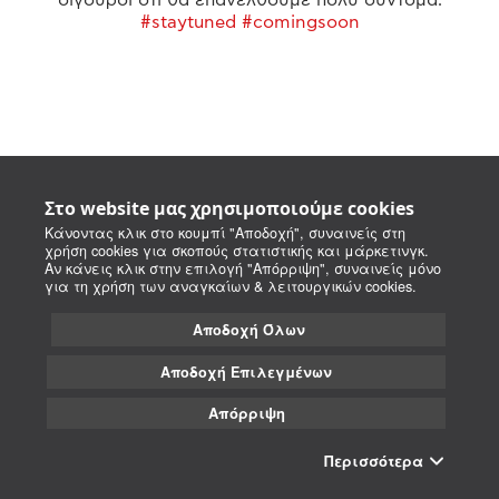
#staytuned #comingsoon
Στο website μας χρησιμοποιούμε cookies
Κάνοντας κλικ στο κουμπί "Αποδοχή", συναινείς στη
χρήση cookies για σκοπούς στατιστικής και μάρκετινγκ.
Αν κάνεις κλικ στην επιλογή "Απόρριψη", συναινείς μόνο
για τη χρήση των αναγκαίων & λειτουργικών cookies.
Αποδοχή Όλων
Αποδοχή Επιλεγμένων
Απόρριψη
Περισσότερα