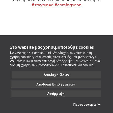
#staytuned #comingsoon
Στο website μας χρησιμοποιούμε cookies
Κάνοντας κλικ στο κουμπί "Αποδοχή", συναινείς στη
χρήση cookies για σκοπούς στατιστικής και μάρκετινγκ.
Αν κάνεις κλικ στην επιλογή "Απόρριψη", συναινείς μόνο
για τη χρήση των αναγκαίων & λειτουργικών cookies.
Αποδοχή Όλων
Αποδοχή Επιλεγμένων
Απόρριψη
Περισσότερα