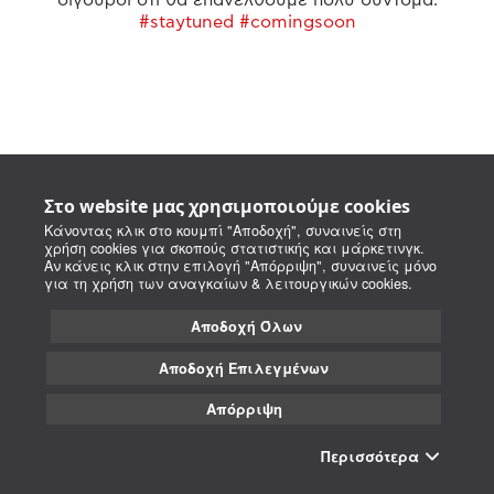
#staytuned #comingsoon
Στο website μας χρησιμοποιούμε cookies
Κάνοντας κλικ στο κουμπί "Αποδοχή", συναινείς στη
χρήση cookies για σκοπούς στατιστικής και μάρκετινγκ.
Αν κάνεις κλικ στην επιλογή "Απόρριψη", συναινείς μόνο
για τη χρήση των αναγκαίων & λειτουργικών cookies.
Αποδοχή Όλων
Αποδοχή Επιλεγμένων
Απόρριψη
Περισσότερα