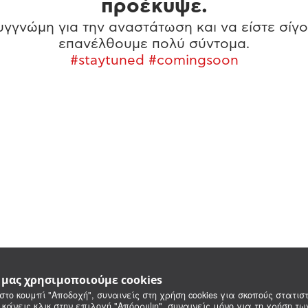
προέκυψε.
γγνώμη για την αναστάτωση και να είστε σίγο
επανέλθουμε πολύ σύντομα.
#staytuned #comingsoon
e μας χρησιμοποιούμε cookies
στο κουμπί "Αποδοχή", συναινείς στη χρήση cookies για σκοπούς στατιστ
 κάνεις κλικ στην επιλογή "Απόρριψη", συναινείς μόνο για τη χρήση τ