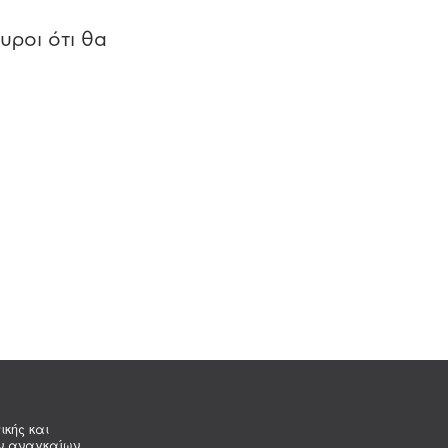
υροι ότι θα
ικής και
ων αναγκαίων