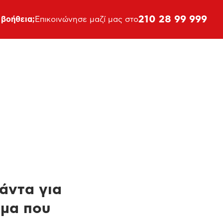
210 28 99 999
 βοήθεια;
Επικοινώνησε μαζί μας στο
πάντα για
ημα που