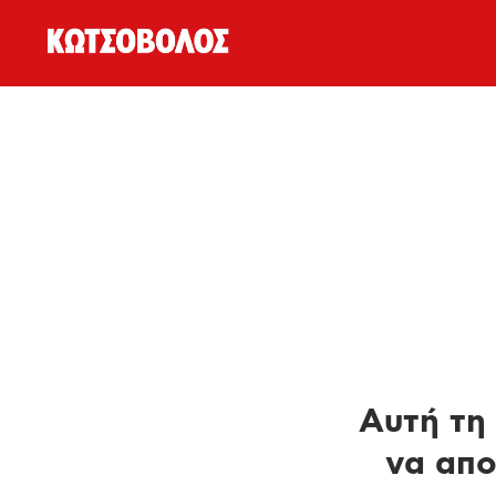
Αυτή τη 
να απο