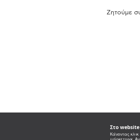
Ζητούμε συ
Στο websit
Κάνοντας κλικ 
μάρκετινγκ. Αν