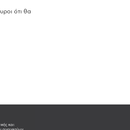
υροι ότι θα
ικής και
ων αναγκαίων