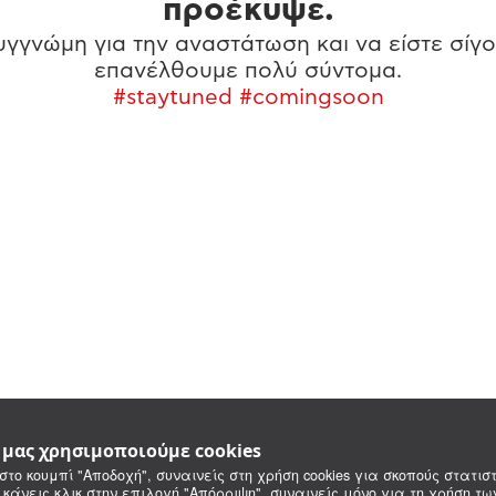
προέκυψε.
γγνώμη για την αναστάτωση και να είστε σίγο
επανέλθουμε πολύ σύντομα.
#staytuned #comingsoon
e μας χρησιμοποιούμε cookies
στο κουμπί "Αποδοχή", συναινείς στη χρήση cookies για σκοπούς στατιστ
 κάνεις κλικ στην επιλογή "Απόρριψη", συναινείς μόνο για τη χρήση τ