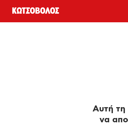
Αυτή τη 
να απο