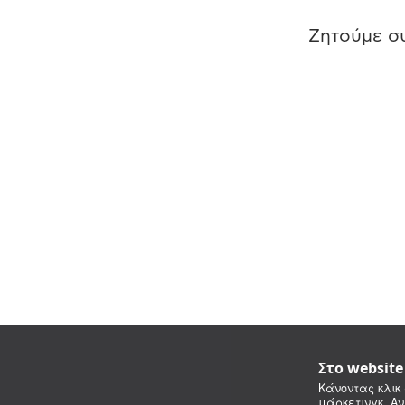
Ζητούμε συ
Στο websit
Κάνοντας κλικ 
μάρκετινγκ. Αν