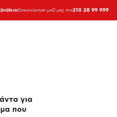
210 28 99 999
 βοήθεια;
Επικοινώνησε μαζί μας στο
πάντα για
ημα που