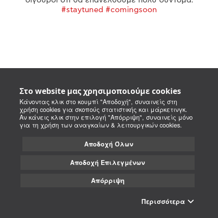
#staytuned #comingsoon
Στο website μας χρησιμοποιούμε cookies
Κάνοντας κλικ στο κουμπί "Αποδοχή", συναινείς στη
χρήση cookies για σκοπούς στατιστικής και μάρκετινγκ.
Αν κάνεις κλικ στην επιλογή "Απόρριψη", συναινείς μόνο
για τη χρήση των αναγκαίων & λειτουργικών cookies.
Αποδοχή Όλων
Αποδοχή Επιλεγμένων
Απόρριψη
Περισσότερα