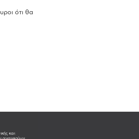
υροι ότι θα
ικής και
ων αναγκαίων