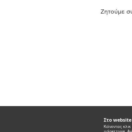
Ζητούμε συ
Στο websit
Κάνοντας κλικ 
μάρκετινγκ. Αν