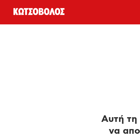
Αυτή τη 
να απο