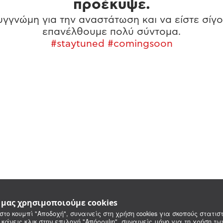
προέκυψε.
γγνώμη για την αναστάτωση και να είστε σίγο
επανέλθουμε πολύ σύντομα.
#staytuned #comingsoon
e μας χρησιμοποιούμε cookies
στο κουμπί "Αποδοχή", συναινείς στη χρήση cookies για σκοπούς στατιστ
 κάνεις κλικ στην επιλογή "Απόρριψη", συναινείς μόνο για τη χρήση τ