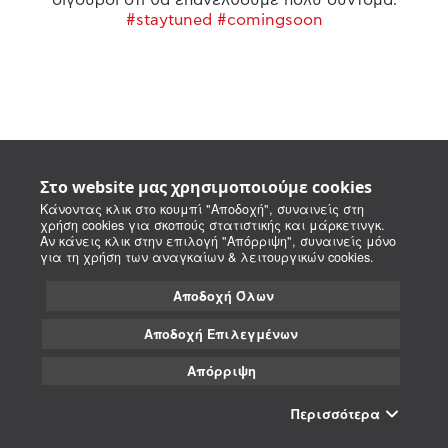
#staytuned #comingsoon
Στο website μας χρησιμοποιούμε cookies
Κάνοντας κλικ στο κουμπί "Αποδοχή", συναινείς στη
χρήση cookies για σκοπούς στατιστικής και μάρκετινγκ.
Αν κάνεις κλικ στην επιλογή "Απόρριψη", συναινείς μόνο
για τη χρήση των αναγκαίων & λειτουργικών cookies.
Αποδοχή Όλων
Αποδοχή Επιλεγμένων
Απόρριψη
Περισσότερα