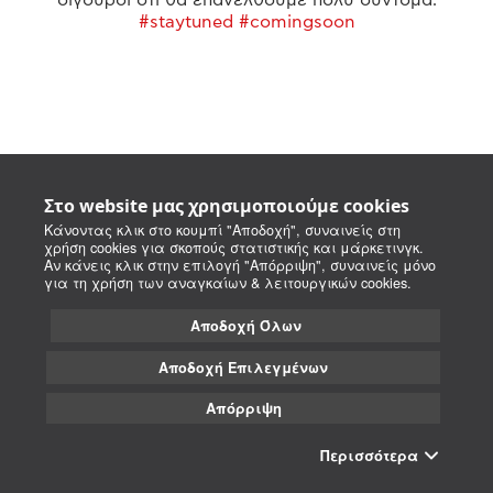
#staytuned #comingsoon
Στο website μας χρησιμοποιούμε cookies
Κάνοντας κλικ στο κουμπί "Αποδοχή", συναινείς στη
χρήση cookies για σκοπούς στατιστικής και μάρκετινγκ.
Αν κάνεις κλικ στην επιλογή "Απόρριψη", συναινείς μόνο
για τη χρήση των αναγκαίων & λειτουργικών cookies.
Αποδοχή Όλων
Αποδοχή Επιλεγμένων
Απόρριψη
Περισσότερα