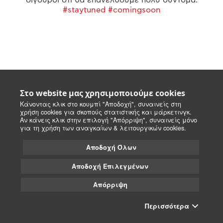
#staytuned #comingsoon
Στο website μας χρησιμοποιούμε cookies
Κάνοντας κλικ στο κουμπί "Αποδοχή", συναινείς στη
χρήση cookies για σκοπούς στατιστικής και μάρκετινγκ.
Αν κάνεις κλικ στην επιλογή "Απόρριψη", συναινείς μόνο
για τη χρήση των αναγκαίων & λειτουργικών cookies.
Αποδοχή Όλων
Αποδοχή Επιλεγμένων
Απόρριψη
Περισσότερα