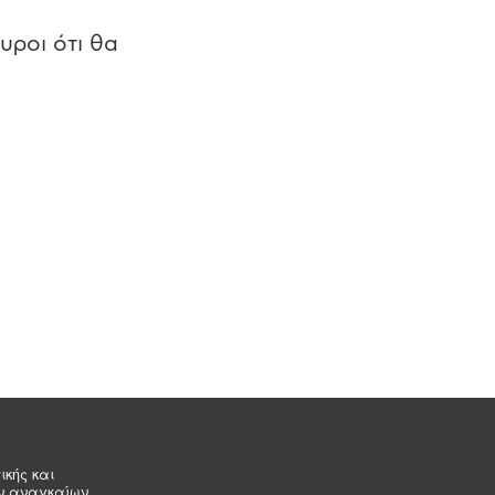
υροι ότι θα
ικής και
ων αναγκαίων