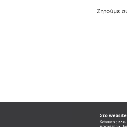
Ζητούμε συ
Στο websit
Κάνοντας κλικ 
μάρκετινγκ. Αν