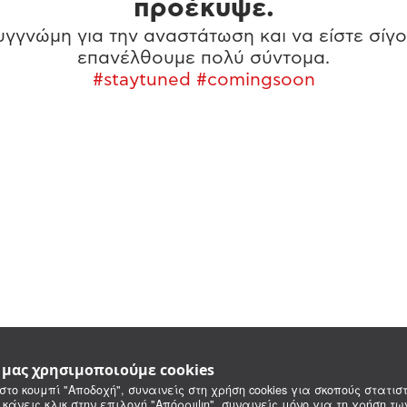
προέκυψε.
γγνώμη για την αναστάτωση και να είστε σίγο
επανέλθουμε πολύ σύντομα.
#staytuned #comingsoon
e μας χρησιμοποιούμε cookies
στο κουμπί "Αποδοχή", συναινείς στη χρήση cookies για σκοπούς στατιστ
 κάνεις κλικ στην επιλογή "Απόρριψη", συναινείς μόνο για τη χρήση τ