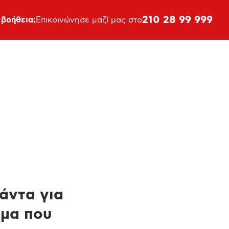
210 28 99 999
 βοήθεια;
Επικοινώνησε μαζί μας στο
πάντα για
ημα που