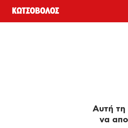
Αυτή τη 
να απο