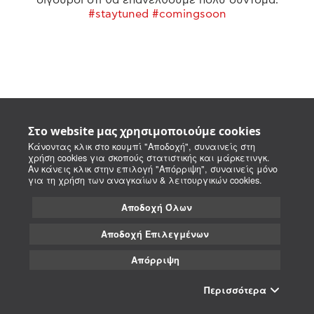
#staytuned #comingsoon
Στο website μας χρησιμοποιούμε cookies
Κάνοντας κλικ στο κουμπί "Αποδοχή", συναινείς στη
χρήση cookies για σκοπούς στατιστικής και μάρκετινγκ.
Αν κάνεις κλικ στην επιλογή "Απόρριψη", συναινείς μόνο
για τη χρήση των αναγκαίων & λειτουργικών cookies.
Αποδοχή Όλων
Αποδοχή Επιλεγμένων
Απόρριψη
Περισσότερα