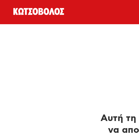
Αυτή τη 
να απο