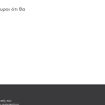
υροι ότι θα
ικής και
ων αναγκαίων