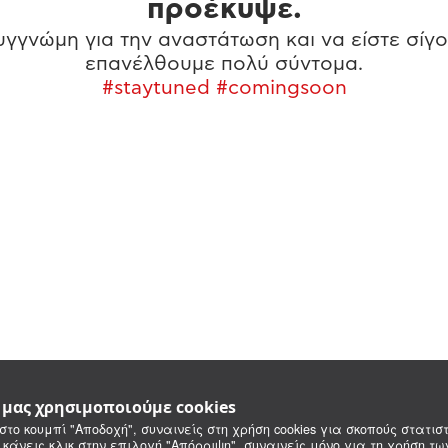
προέκυψε.
γγνώμη για την αναστάτωση και να είστε σίγο
επανέλθουμε πολύ σύντομα.
#staytuned #comingsoon
e μας χρησιμοποιούμε cookies
στο κουμπί "Αποδοχή", συναινείς στη χρήση cookies για σκοπούς στατιστ
 κάνεις κλικ στην επιλογή "Απόρριψη", συναινείς μόνο για τη χρήση τ