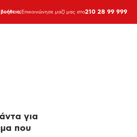
210 28 99 999
 βοήθεια;
Επικοινώνησε μαζί μας στο
πάντα για
ημα που