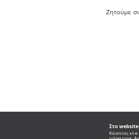
Ζητούμε συ
Στο websit
Κάνοντας κλικ 
μάρκετινγκ. Αν