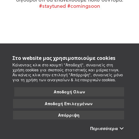
#staytuned #comingsoon
Στο website μας χρησιμοποιούμε cookies
Κάνοντας κλικ στο κουμπί "Αποδοχή", συναινείς στη
χρήση cookies για σκοπούς στατιστικής και μάρκετινγκ.
Αν κάνεις κλικ στην επιλογή "Απόρριψη", συναινείς μόνο
για τη χρήση των αναγκαίων & λειτουργικών cookies.
Αποδοχή Όλων
Αποδοχή Επιλεγμένων
Απόρριψη
Περισσότερα