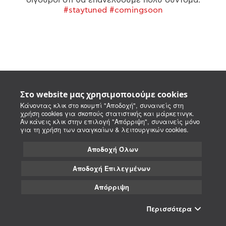
#staytuned #comingsoon
Στο website μας χρησιμοποιούμε cookies
Κάνοντας κλικ στο κουμπί "Αποδοχή", συναινείς στη
χρήση cookies για σκοπούς στατιστικής και μάρκετινγκ.
Αν κάνεις κλικ στην επιλογή "Απόρριψη", συναινείς μόνο
για τη χρήση των αναγκαίων & λειτουργικών cookies.
Αποδοχή Όλων
Αποδοχή Επιλεγμένων
Απόρριψη
Περισσότερα