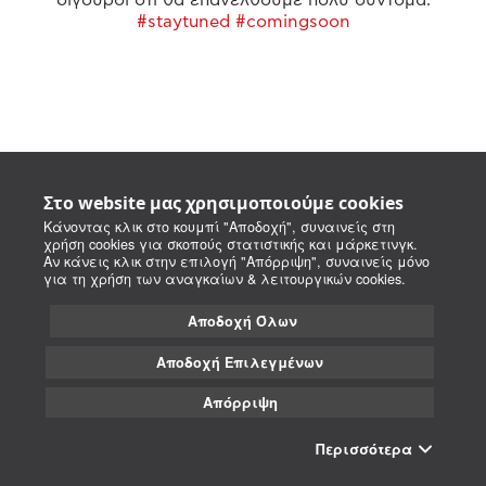
#staytuned #comingsoon
Στο website μας χρησιμοποιούμε cookies
Κάνοντας κλικ στο κουμπί "Αποδοχή", συναινείς στη
χρήση cookies για σκοπούς στατιστικής και μάρκετινγκ.
Αν κάνεις κλικ στην επιλογή "Απόρριψη", συναινείς μόνο
για τη χρήση των αναγκαίων & λειτουργικών cookies.
Αποδοχή Όλων
Αποδοχή Επιλεγμένων
Απόρριψη
Περισσότερα