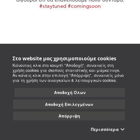
#staytuned #comingsoon
Στο website μας χρησιμοποιούμε cookies
Κάνοντας κλικ στο κουμπί "Αποδοχή", συναινείς στη
χρήση cookies για σκοπούς στατιστικής και μάρκετινγκ.
Αν κάνεις κλικ στην επιλογή "Απόρριψη", συναινείς μόνο
για τη χρήση των αναγκαίων & λειτουργικών cookies.
Αποδοχή Όλων
Αποδοχή Επιλεγμένων
Απόρριψη
Περισσότερα