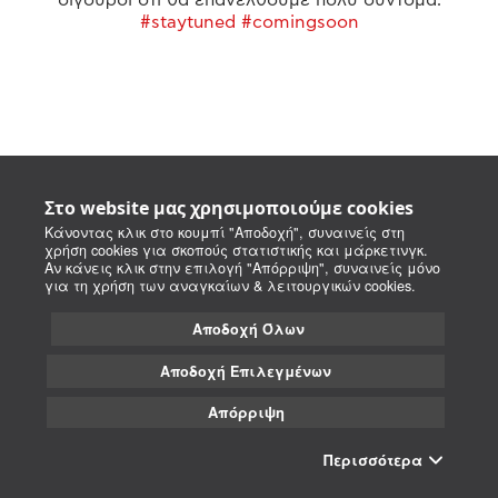
#staytuned #comingsoon
Στο website μας χρησιμοποιούμε cookies
Κάνοντας κλικ στο κουμπί "Αποδοχή", συναινείς στη
χρήση cookies για σκοπούς στατιστικής και μάρκετινγκ.
Αν κάνεις κλικ στην επιλογή "Απόρριψη", συναινείς μόνο
για τη χρήση των αναγκαίων & λειτουργικών cookies.
Αποδοχή Όλων
Αποδοχή Επιλεγμένων
Απόρριψη
Περισσότερα