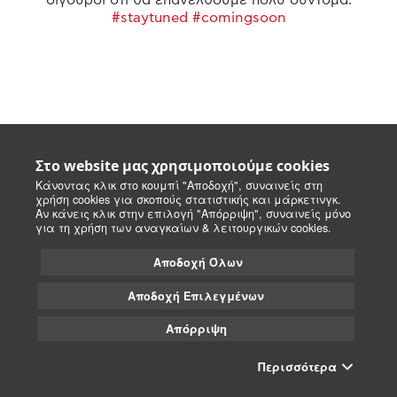
#staytuned #comingsoon
Στο website μας χρησιμοποιούμε cookies
Κάνοντας κλικ στο κουμπί "Αποδοχή", συναινείς στη
χρήση cookies για σκοπούς στατιστικής και μάρκετινγκ.
Αν κάνεις κλικ στην επιλογή "Απόρριψη", συναινείς μόνο
για τη χρήση των αναγκαίων & λειτουργικών cookies.
Αποδοχή Όλων
Αποδοχή Επιλεγμένων
Απόρριψη
Περισσότερα