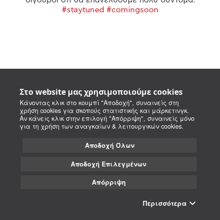
#staytuned #comingsoon
Στο website μας χρησιμοποιούμε cookies
Κάνοντας κλικ στο κουμπί "Αποδοχή", συναινείς στη
χρήση cookies για σκοπούς στατιστικής και μάρκετινγκ.
Αν κάνεις κλικ στην επιλογή "Απόρριψη", συναινείς μόνο
για τη χρήση των αναγκαίων & λειτουργικών cookies.
Αποδοχή Όλων
Αποδοχή Επιλεγμένων
Απόρριψη
Περισσότερα