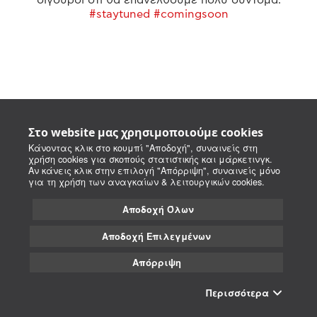
#staytuned #comingsoon
Στο website μας χρησιμοποιούμε cookies
Κάνοντας κλικ στο κουμπί "Αποδοχή", συναινείς στη
χρήση cookies για σκοπούς στατιστικής και μάρκετινγκ.
Αν κάνεις κλικ στην επιλογή "Απόρριψη", συναινείς μόνο
για τη χρήση των αναγκαίων & λειτουργικών cookies.
Αποδοχή Όλων
Αποδοχή Επιλεγμένων
Απόρριψη
Περισσότερα