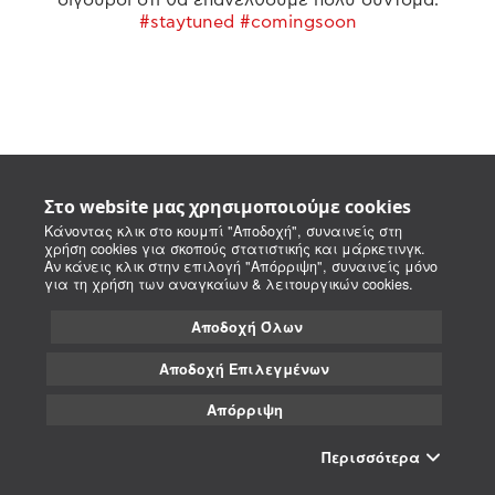
#staytuned #comingsoon
Στο website μας χρησιμοποιούμε cookies
Κάνοντας κλικ στο κουμπί "Αποδοχή", συναινείς στη
χρήση cookies για σκοπούς στατιστικής και μάρκετινγκ.
Αν κάνεις κλικ στην επιλογή "Απόρριψη", συναινείς μόνο
για τη χρήση των αναγκαίων & λειτουργικών cookies.
Αποδοχή Όλων
Αποδοχή Επιλεγμένων
Απόρριψη
Περισσότερα