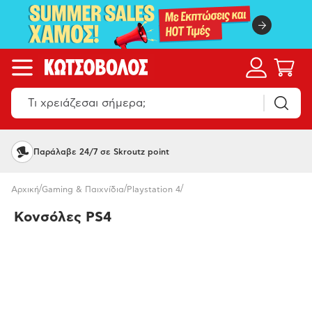
Παράλαβε 24/7 σε Skroutz point
/
/
/
Αρχική
Gaming & Παιχνίδια
Playstation 4
Κονσόλες PS4