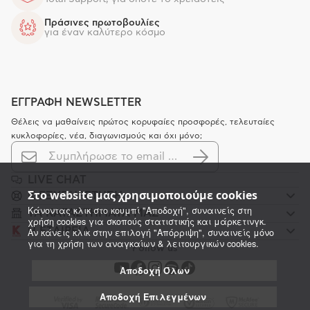
Πράσινες πρωτοβουλίες
για έναν καλύτερο κόσμο
ΕΓΓΡΑΦΗ NEWSLETTER
Θέλεις να μαθαίνεις πρώτος κορυφαίες προσφορές, τελευταίες
κυκλοφορίες, νέα, διαγωνισμούς και όχι μόνο;
LIVE CHAT
Στο website μας χρησιμοποιούμε cookies
K ΕΞΥΠΗΡΕΤΗΣΗ
Κάνοντας κλικ στο κουμπί "Αποδοχή", συναινείς στη
ΤΑ ΚΑΤΑΣΤΗΜΑΤΑ ΜΑΣ
χρήση cookies για σκοπούς στατιστικής και μάρκετινγκ.
Η ΕΤΑΙΡΕΙΑ
Αν κάνεις κλικ στην επιλογή "Απόρριψη", συναινείς μόνο
για τη χρήση των αναγκαίων & λειτουργικών cookies.
Follow us
Αποδοχή Όλων
Αποδοχή Επιλεγμένων