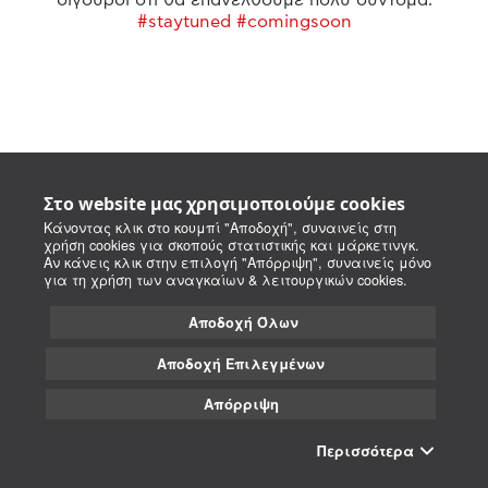
#staytuned #comingsoon
Στο website μας χρησιμοποιούμε cookies
Κάνοντας κλικ στο κουμπί "Αποδοχή", συναινείς στη
χρήση cookies για σκοπούς στατιστικής και μάρκετινγκ.
Αν κάνεις κλικ στην επιλογή "Απόρριψη", συναινείς μόνο
για τη χρήση των αναγκαίων & λειτουργικών cookies.
Αποδοχή Όλων
Αποδοχή Επιλεγμένων
Απόρριψη
Περισσότερα