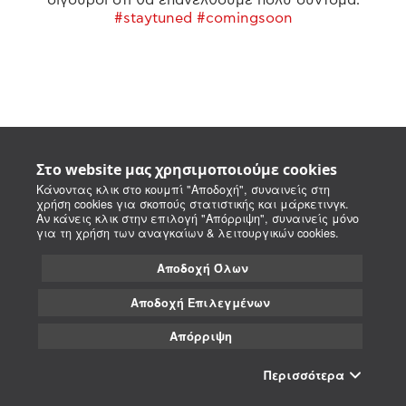
#staytuned #comingsoon
Στο website μας χρησιμοποιούμε cookies
Κάνοντας κλικ στο κουμπί "Αποδοχή", συναινείς στη
χρήση cookies για σκοπούς στατιστικής και μάρκετινγκ.
Αν κάνεις κλικ στην επιλογή "Απόρριψη", συναινείς μόνο
για τη χρήση των αναγκαίων & λειτουργικών cookies.
Αποδοχή Όλων
Αποδοχή Επιλεγμένων
Απόρριψη
Περισσότερα