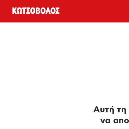
Αυτή τη 
να απο