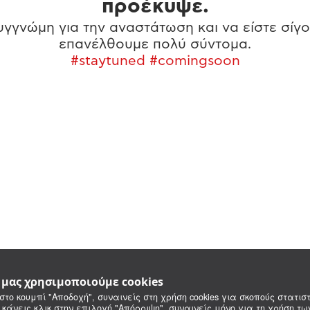
προέκυψε.
γγνώμη για την αναστάτωση και να είστε σίγο
επανέλθουμε πολύ σύντομα.
#staytuned #comingsoon
e μας χρησιμοποιούμε cookies
στο κουμπί "Αποδοχή", συναινείς στη χρήση cookies για σκοπούς στατιστ
 κάνεις κλικ στην επιλογή "Απόρριψη", συναινείς μόνο για τη χρήση τ