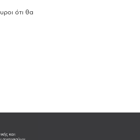
υροι ότι θα
ικής και
ων αναγκαίων