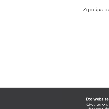
Ζητούμε συ
Στο websit
Κάνοντας κλικ 
μάρκετινγκ. Αν