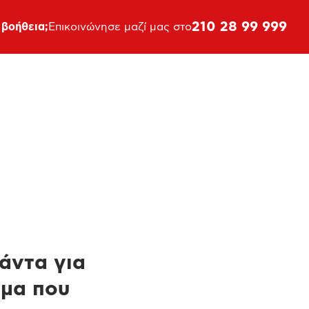
210 28 99 999
 βοήθεια;
Επικοινώνησε μαζί μας στο
πάντα για
ημα που