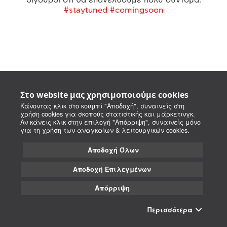
#staytuned #comingsoon
Στο website μας χρησιμοποιούμε cookies
Κάνοντας κλικ στο κουμπί "Αποδοχή", συναινείς στη
χρήση cookies για σκοπούς στατιστικής και μάρκετινγκ.
Αν κάνεις κλικ στην επιλογή "Απόρριψη", συναινείς μόνο
για τη χρήση των αναγκαίων & λειτουργικών cookies.
Αποδοχή Όλων
Αποδοχή Επιλεγμένων
Απόρριψη
Περισσότερα